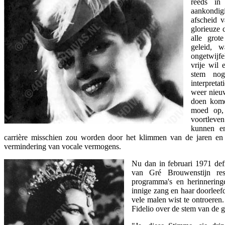
reeds in
aankondi
afscheid v
glorieuze 
alle grot
geleid, w
ongetwijfe
vrije wil
stem nog
interpretat
weer nieuw
doen kome
moed op, 
voortleve
kunnen en
carrière misschien zou worden door het klimmen van de jaren en
vermindering van vocale vermogens.
Nu dan in februari 1971 defi
van Gré Brouwenstijn res
programma's en herinneringe
innige zang en haar doorleef
vele malen wist te ontroeren.
Fidelio over de stem van de 