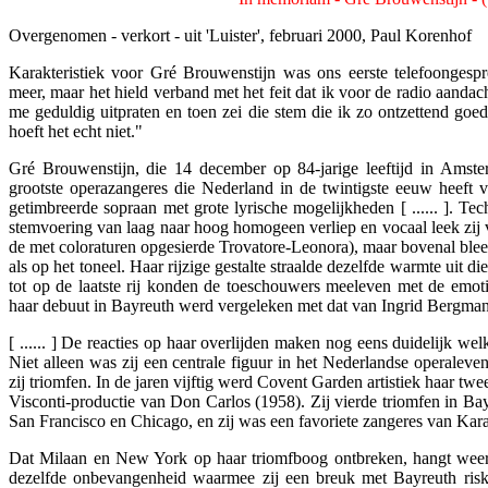
Overgenomen - verkort - uit 'Luister', februari 2000, Paul Korenhof
Karakteristiek voor Gré Brouwenstijn was ons eerste telefoongespr
meer, maar het hield verband met het feit dat ik voor de radio aandac
me geduldig uitpraten en toen zei die stem die ik zo ontzettend goed
hoeft het echt niet."
Gré Brouwenstijn, die 14 december op 84-jarige leeftijd in Amste
grootste operazangeres die Nederland in de twintigste eeuw heeft v
getimbreerde sopraan met grote lyrische mogelijkheden [ ...... ]. Te
stemvoering van laag naar hoog homogeen verliep en vocaal leek zij
de met coloraturen opgesierde Trovatore-Leonora), maar bovenal bleek 
als op het toneel. Haar rijzige gestalte straalde dezelfde warmte uit 
tot op de laatste rij konden de toeschouwers meeleven met de emotie
haar debuut in Bayreuth werd vergeleken met dat van Ingrid Bergman
[ ...... ] De reacties op haar overlijden maken nog eens duidelijk w
Niet alleen was zij een centrale figuur in het Nederlandse operaleve
zij triomfen. In de jaren vijftig werd Covent Garden artistiek haar tw
Visconti-productie van Don Carlos (1958). Zij vierde triomfen in Ba
San Francisco en Chicago, en zij was een favoriete zangeres van Kar
Dat Milaan en New York op haar triomfboog ontbreken, hangt weer s
dezelfde onbevangenheid waarmee zij een breuk met Bayreuth risk