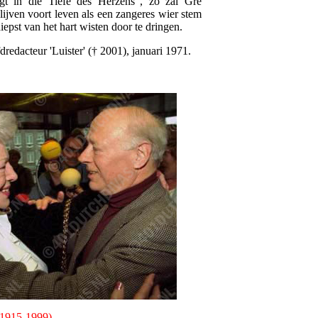
ngt in die Tiefe des Herzens", zo zal Gré
lijven voort leven als een zangeres wier stem
diepst van het hart wisten door te dringen.
edacteur 'Luister' († 2001), januari 1971.
(1915-1999)