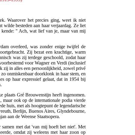
ek. Waarover het precies ging, weet ik niet
ht wilde besteden aan haar verjaardag. Ze liet
 kende: '' Ach, wat lief van je, maar van mij
rdam overleed, was zonder enige twijfel de
oortgebracht. Zij bezat een krachtige, warm
chnisch was zij terdege geschoold, zodat haar
 voorbestemd voor Wagner en Verdi (inclusief
zij in alles een persoonlijkheid, zowel privé
die zo onmiskenbaar doorklonk in haar stem, en
s op haar expressief gelaat, dat in 1954 bij
.
elke plaats Gré Brouwenstijn heeft ingenomen.
n, maar ook op de internationale podia vierde
eede huis, met als hoogtepunt de legendarische
yreuth, Berlijn, Buenos Aires, Glyndebourne,
ajan aan de Weense Staatsopera.
amen met dat 'van mij hoeft het niet'. Met
eerde, omdat zij weleens met haar zoon op