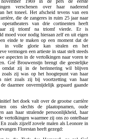
 november 1969 in de pers de eerste
gingen verschenen over haar naderend
an het toneel. Het afscheid tevens van een
carrière, die de zangeres in ruim 25 jaar naar
e operatheaters van drie cortinenten heeft
aar zij triomf na triomf vierde. Er is
ld moed voor nodig hieraan zelf en uit eigen
 een einde te maken op een moment dat de
 in volle glorie kan stralen en het
ieve vermogen een artieste in staat stelt steeds
e aspecten in de vertolkingen naar voren te
n. Gré Brouwenstjn brengt die geestelijke
omdat zij in de herinnering wil blijven
n zoals zij was op het hoogtepunt van haar
 niet zoals zij bij voortzetting van haar
 de daarmee onvermijdelijk gepaard gaande
nitief het doek valt over de grootse carrière
ten ons slechts de plaatopnamen, oude
n aan haar stralende persoonlijkheid, haar
de vertolkingen waarmee zij ons zo ontelbaar
 En zoals zijzelf zovele malen als Leonore in
gevangen Florestan heeft gezegd: