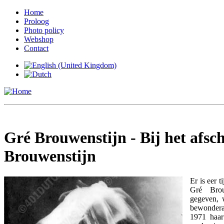
Home
Proloog
Photo policy
Webshop
Contact
Gré Brouwenstijn - Bij het afsc
Brouwenstijn
Er is eer 
Gré Brou
gegeven, 
bewondera
1971 haar