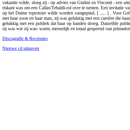
vakantie wilde, sloeg zij - op advies van Giulini en Visconti - een ui
riskant was om een Callas/Tebaldi-rol over te nemen. Een invitatie va
op het Duitse repertoire wilde worden vastgepind. [ ..... ] . Voor Gr
met haar zoon en haar man, zij was gelukkig met een carrière die haar t
gelukkig met een publiek dat haar op handen droeg. Datzelfde publiek
zij was wie zij was: warm, menselijk en totaal gespeend van primadon
Discografie & Recensies
Nieuwe cd uitgaven