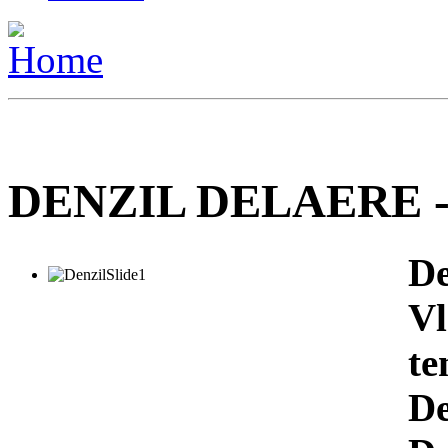
DENZIL DELAERE -
D
V
te
De