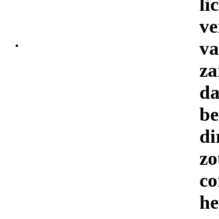
li
v
v
z
d
be
di
zo
co
h