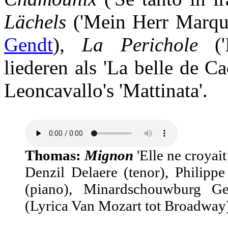
Lächels
('Mein Herr Marqu
Gendt
),
La Perichole
('I
liederen als 'La belle de C
Leoncavallo's 'Mattinata'.
Thomas:
Mignon
'Elle ne croyait
Denzil Delaere (tenor), Philip
(piano), Minardschouwburg Ge
(Lyrica Van Mozart tot Broadway