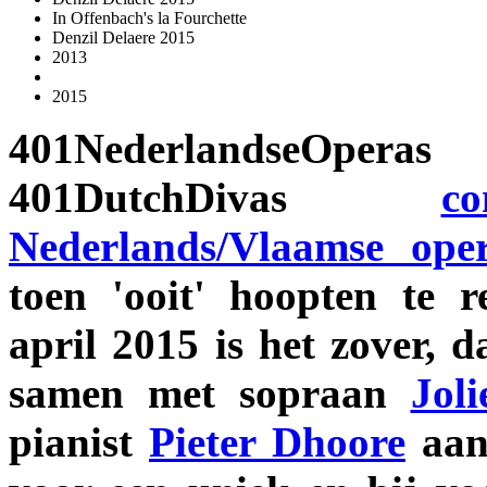
In Offenbach's la Fourchette
Denzil Delaere 2015
2013
2015
401Nederlands
401DutchDivas
c
Nederlands/Vlaamse oper
toen 'ooit' hoopten te r
april 2015 is het zover, d
samen met sopraan
Jol
pianist
Pieter Dhoore
aan