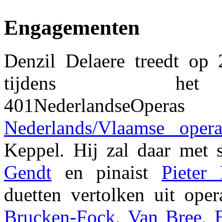
Engagementen
Denzil Delaere treedt op
tijdens he
401NederlandseOpera
Nederlands/Vlaamse opera-
Keppel
.
Hij zal daar met
Gendt
en pinaist
Pieter
duetten vertolken uit ope
Brucken-Fock
,
Van Bree
,