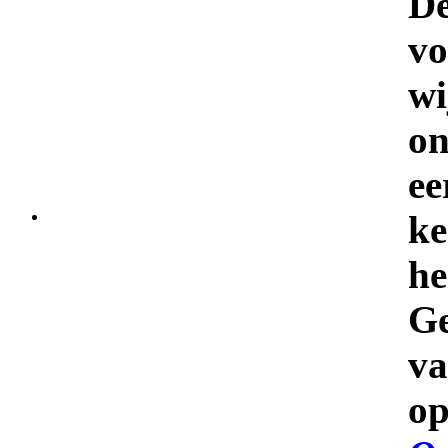
De
vo
wi
on
ee
k
h
G
v
o