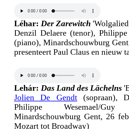
Léhar:
Der Zarewitch
'Wolgalied
Denzil Delaere (tenor), Philip
(piano), Minardschouwburg Gent,
presenteert Paul Claus en nieuw ta
Lehár:
Das Land des Lächelns
'
Jolien De Gendt
(sopraan), De
Philippe Wesemael/Guy
Minardschouwburg Gent, 26 feb
Mozart tot Broadway)