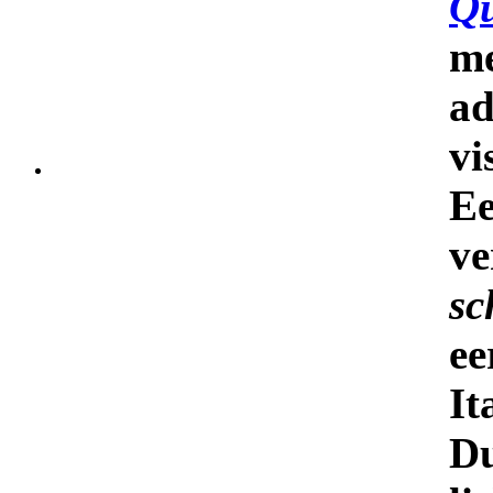
Qu
m
a
vi
Ee
v
sc
e
I
D