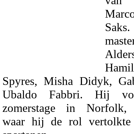
van 
Marco
Saks
master
Alde
Hami
Spyres, Misha Didyk, Gab
Ubaldo Fabbri. Hij vo
zomerstage in Norfolk, G
waar hij de rol vertolkt