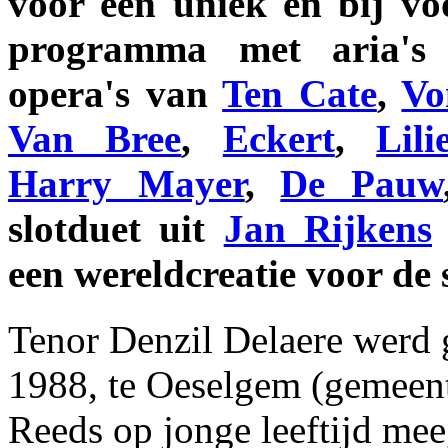
voor een uniek en bij vo
programma met aria's 
opera's van
Ten Cate
,
Vo
Van Bree
,
Eckert
,
Lili
Harry Mayer
,
De Pauw
slotduet uit
Jan Rijkens
een wereldcreatie voor de s
Tenor Denzil Delaere werd 
1988, te Oeselgem (gemeen
Reeds op jonge leeftijd me