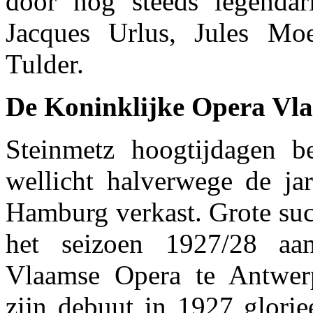
door nog steeds legendar
Jacques Urlus, Jules Mo
Tulder.
De Koninklijke Opera Vl
Steinmetz hoogtijdagen b
wellicht halverwege de jar
Hamburg verkast. Grote succ
het seizoen 1927/28 aa
Vlaamse Opera te Antwerp
zijn debuut in 1927 glorie