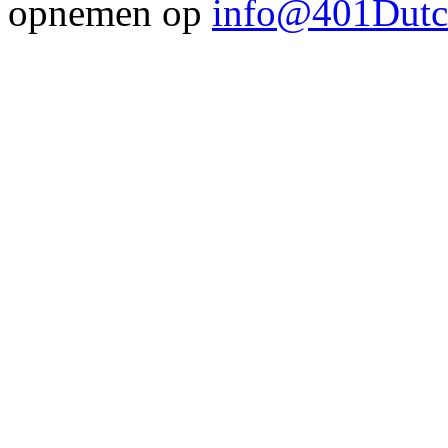
opnemen op
info@401Dutc