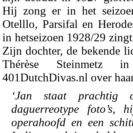
Hij zong er in het seizo
Otelllo, Parsifal en Herod
in hetseizoen 1928/29 zingt
Zijn dochter, de bekende l
Thérèse Steinmetz i
401DutchDivas.nl over haar
‘Jan staat prachtig 
daguerreotype
foto’s, h
operahoofd en een schit