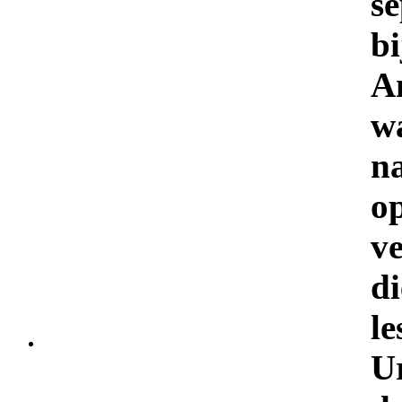
s
bi
A
w
n
o
v
d
l
U