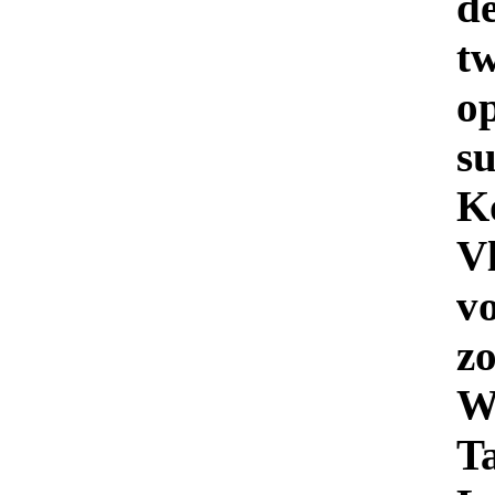
d
t
o
s
K
V
v
z
W
T