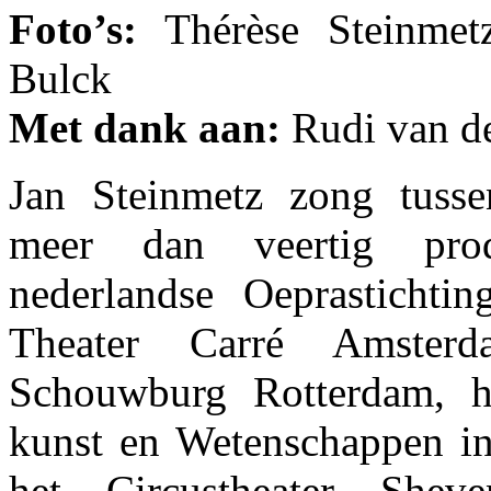
Foto’s:
Thérèse Steinmet
Bulck
Met dank aan:
Rudi van d
Jan Steinmetz zong tuss
meer dan veertig pro
nederlandse Oeprastichtin
Theater Carré Amster
Schouwburg Rotterdam, 
kunst en Wetenschappen i
het Circustheater Sheve