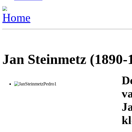
Jan Steinmetz (1890-
D
v
J
k