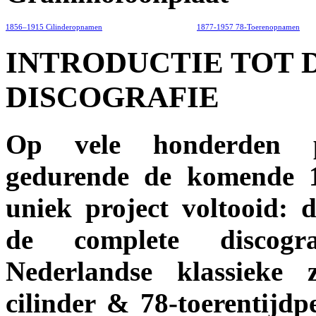
1856–1915 Cilinderopnamen
1877-1957 78-Toerenopnamen
INTRODUCTIE TOT 
DISCOGRAFIE
Op vele honderden p
gedurende de komende 
uniek project voltooid: 
de complete discogr
Nederlandse klassieke 
cilinder & 78-toerentijd