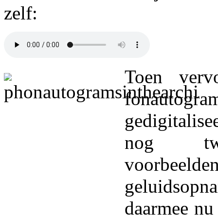
zelf:
Toen vervo
fonautog
gedigitali
nog tw
voorbeeld
geluidso
daarmee nu 