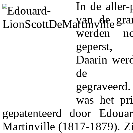
In de aller-
van de gra
werden n
geperst, 
Daarin wer
de gelui
gegraveerd
was het pr
gepatenteerd door Edoua
Martinville (1817-1879). Z