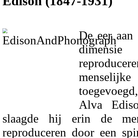
Edison (1847-1931)
De eer aan 
dimens
reprodu
menselijke
toegevoeg
Alva Edis
slaagde hij erin de men
reproduceren door een spi