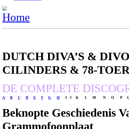
DUTCH
DIVA’S & DIVO
CILINDERS & 78-TOE
DE COMPLETE DISCOG
A
B
C
D
E
F
G
H
I
J
K
L
M
N
O
P
Beknopte
Geschiedenis V
Grammofoonplaat