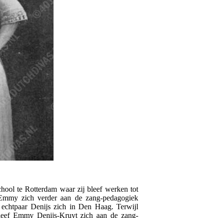
ool te Rotterdam waar zij bleef werken tot
r Emmy zich verder aan de zang-pedagogiek
 echtpaar Denijs zich in Den Haag. Terwijl
bleef Emmy Denijs-Kruyt zich aan de zang-