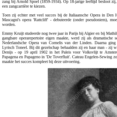
zang bij Arnold Spoel (1859-1934). Op 18-jarige leeftijd besloot zi
een zangcarrière te kiezen.
Toen zij echter met veel succes bij de Italiaansche Opera in Den H
Mascagni's opera 'Rattcliff' - debuteerde (onder pseudoniem), m
worden.
Emmy Kruijt studeerde nog twee jaar in Parijs bij Algier en bij Mathi
gangbare operarepertoire eigen maakte, werd zij als dramatische
Nederlandsche Opera van Cornelis van der Linden. Daarna ging 
Lyrisch Toneel. Bij dit gezelschap behaalden zij en haar man - zij
Denijs - op 19 april 1902 in het Paleis voor Volksvlijt te Amst
Papagena en Papageno in 'De Toverfluit'. Cateau Engelen-Sewing zo
maakte het succes kompleet bij deze uitvoering.