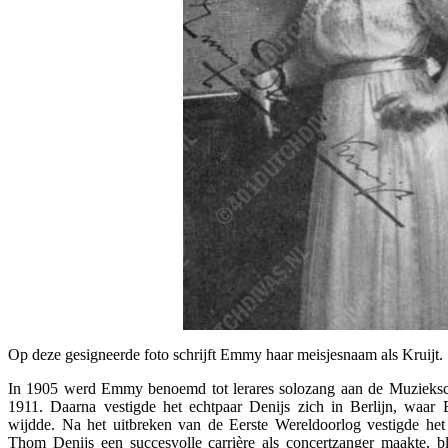
Op deze gesigneerde foto schrijft Emmy haar meisjesnaam als Kruijt.
In 1905 werd Emmy benoemd tot lerares solozang aan de Muzieksch
1911. Daarna vestigde het echtpaar Denijs zich in Berlijn, waa
wijdde. Na het uitbreken van de Eerste Wereldoorlog vestigde het
Thom Denijs een succesvolle carrière als concertzanger maakte, 