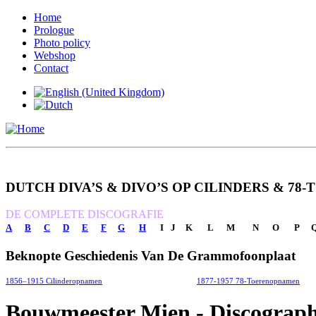
Home
Prologue
Photo policy
Webshop
Contact
DUTCH
DIVA’S & DIVO’S OP CILINDERS & 78
DE COMPLETE DISCOGRAFIE
A
B
C
D
E
F
G
H
I
J
K
L
M
N
O
P
Beknopte
Geschiedenis Van De Grammofoonplaat
1856–1915 Cilinderopnamen
1877-1957 78-Toerenopnamen
Bouwmeester Mien - Discograp