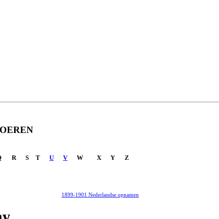
-TOEREN
Q
R
S
T
U
V
W
X
Y
Z
1899-1901 Nederlandse opnamen
hy