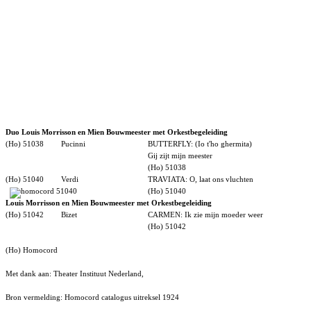
Duo Louis Morrisson en Mien Bouwmeester met Orkestbegeleiding
(Ho) 51038
Pucinni
BUTTERFLY: (Io t'ho ghermita)
Gij zijt mijn meester
(Ho) 51038
(Ho) 51040
Verdi
TRAVIATA: O, laat ons vluchten
(Ho) 51040
Louis Morrisson en Mien Bouwmeester met Orkestbegeleiding
(Ho) 51042
Bizet
CARMEN: Ik zie mijn moeder weer
(Ho) 51042
(Ho) Homocord
Met dank aan: Theater Instituut Nederland,
Bron vermelding: Homocord catalogus uitreksel 1924